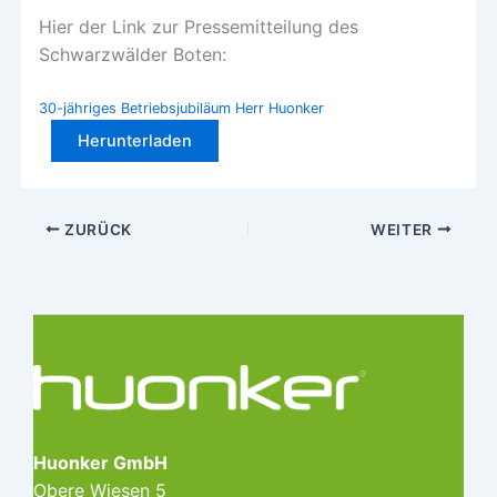
Hier der Link zur Pressemitteilung des
Schwarzwälder Boten:
30-jähriges Betriebsjubiläum Herr Huonker
Herunterladen
ZURÜCK
WEITER
Huonker GmbH
Obere Wiesen 5