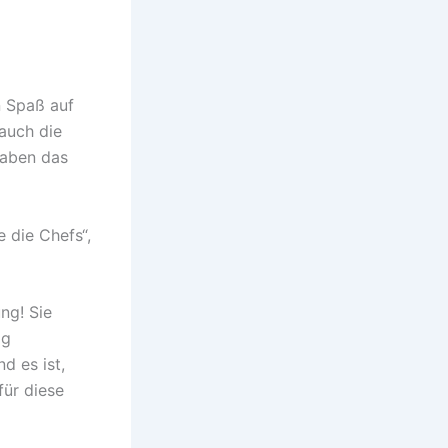
n Spaß auf
auch die
haben das
 die Chefs“,
ng! Sie
ig
d es ist,
für diese