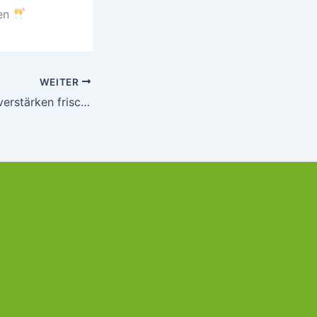
ben
WEITER
Im Werkzeugbau verstärken frische Talente unser Team!