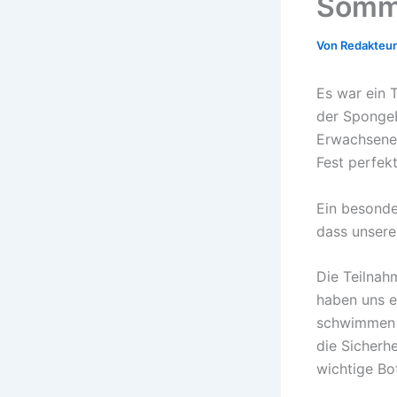
Somm
Von
Redakteu
Es war ein 
der SpongeB
Erwachsenen
Fest perfek
Ein besonde
dass unsere 
Die Teilnah
haben uns ei
schwimmen l
die Sicherh
wichtige Bo