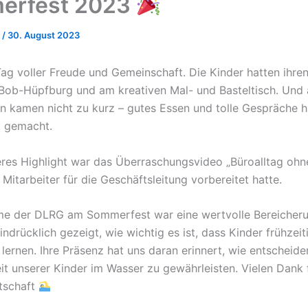
erfest 2023
r
/
30. August 2023
Tag voller Freude und Gemeinschaft. Die Kinder hatten ihre
ob-Hüpfburg und am kreativen Mal- und Basteltisch. Und 
 kamen nicht zu kurz – gutes Essen und tolle Gespräche 
t gemacht.
res Highlight war das Überraschungsvideo „Büroalltag ohne
Mitarbeiter für die Geschäftsleitung vorbereitet hatte.
me der DLRG am Sommerfest war eine wertvolle Bereicheru
ndrücklich gezeigt, wie wichtig es ist, dass Kinder frühzeit
ernen. Ihre Präsenz hat uns daran erinnert, wie entscheiden
eit unserer Kinder im Wasser zu gewährleisten. Vielen Dank 
tschaft